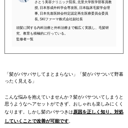
さとう美容クリニック院長, 北里大学医学部客員教
授, 日本形成外科学会専攻医, 日本臨床毛髪学会理
事, 日本先進医師会特定認定再生医療委員会委員
長, SKIファーマ株式会社副社長
頭髪に関する内科治療と外科治療まで幅広く実践し、毛髪研
究、教育も積極的に行っている。
監修者一覧
「髪がパサパサしてまとまらない」「髪がパサついて野暮
ったく見える」
こんな悩みを抱えていませんか？髪がパサついてしまうと
思うようなヘアセットができず、おしゃれも楽しみにくく
なります。しかし髪のパサつきは
原因を正しく知り、対処
していくことで改善が可能です
。