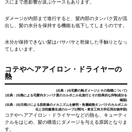
スにまで悪影響が及ぶケースもあります。
ダメージが内部まで進行すると、髪内部のタンパク質が流
出し、髪の水分を保持する機能も低下してしまうのです。
水分が保持できない髪はパサパサと乾燥した手触りとなっ
てしまいます。
コテやヘアアイロン・ドライヤーの
熱
(出典：(4)毛髪の熱ダメージとその指標について)
(出典：(5)熱による⽑髪内タンパク質のカルボニル化進⾏とその効果的な抑制成分を
確認)
(出典：(6)日焼けによる肌乾燥のメカニズムを解明－角層細胞タンパクのカルボニル
化と活性酸素生成のループが関与－東京工科大学応用生物学部)
コテやヘアアイロン・ドライヤーなどの熱も、キューティ
クルをはじめ、髪の構造にダメージを与える原因となりま
す。