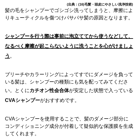
(出典：(16)毛髪・頭皮にやさしい洗浄技術)
髪の毛をシャンプーでゴシゴシ洗ってしまうと、摩擦によ
りキューティクルを傷つけパサパサ髪の原因となります。
シャンプーを行う際は事前に泡立ててから使うなどして、
なるべく摩擦が起こらないように洗うことを心がけましょ
う
。
ブリーチやカラーリングによってすでにダメージを負って
いる髪は、シャンプーの種類にも気を配ってみてくださ
い。とくに
カチオン性会合体
が安定した状態で入っている
CVAシャンプー
がおすすめです。
CVAシャンプーを使用することで、髪のダメージ部分に
コンディショニング成分が付着して疑似的な保護膜を生成
してくれます。