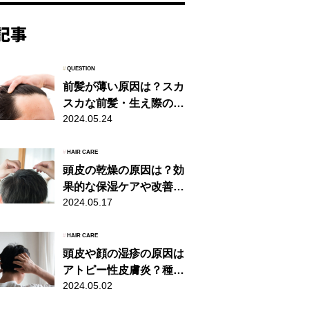
#
QUESTION
前髪が薄い原因は？スカ
スカな前髪・生え際の対
2024.05.24
策を徹底解説
#
HAIR CARE
頭皮の乾燥の原因は？効
果的な保湿ケアや改善方
2024.05.17
法、おすすめアイテムを
解説
#
HAIR CARE
頭皮や顔の湿疹の原因は
アトピー性皮膚炎？種類
2024.05.02
や予防・対処法を解説！