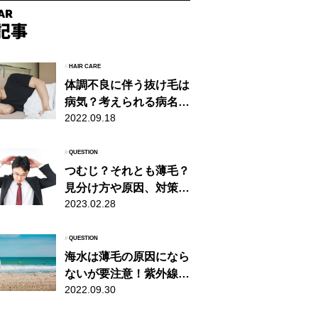
#
HAIR CARE
体調不良に伴う抜け毛は
病気？考えられる病名と
2022.09.18
自分でできるケアを紹介
#
QUESTION
つむじ？それとも薄毛？
見分け方や原因、対策を
2023.02.28
ご紹介！
#
QUESTION
海水は薄毛の原因になら
ないが要注意！紫外線も
2022.09.30
含めた対策を解説