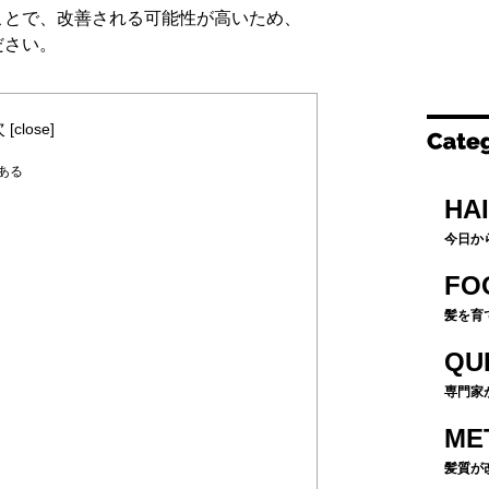
ことで、改善される可能性が高いため、
ださい。
次
[
close
]
ある
HA
今日か
FO
髪を育
QU
専門家
ME
髪質が