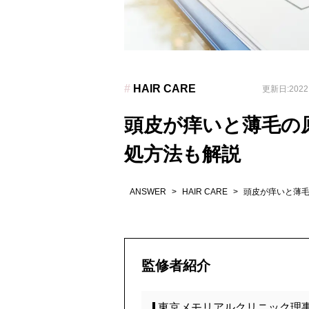
#
HAIR CARE
更新日:2022.
頭皮が痒いと薄毛の
処方法も解説
ANSWER
>
HAIR CARE
>
頭皮が痒いと薄
監修者紹介
東京メモリアルクリニック理