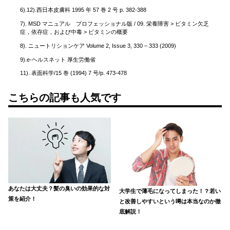
6).12).
西日本皮膚科 1995 年 57 巻 2 号 p. 382-388
7).
MSD マニュアル プロフェッショナル版 / 09. 栄養障害 > ビタミン欠乏
症，依存症，および中毒 > ビタミンの概要
8).
ニュートリションケア Volume 2, Issue 3, 330 – 333 (2009)
9).
e-ヘルスネット 厚生労働省
11).
表面科学/15 巻 (1994) 7 号/p. 473-478
こちらの記事も人気です
あなたは大丈夫？髪の臭いの効果的な対
大学生で薄毛になってしまった！？若い
策を紹介！
と改善しやすいという噂は本当なのか徹
底解説！