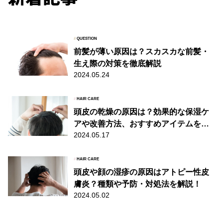
#
QUESTION
前髪が薄い原因は？スカスカな前髪・
生え際の対策を徹底解説
2024.05.24
#
HAIR CARE
頭皮の乾燥の原因は？効果的な保湿ケ
アや改善方法、おすすめアイテムを解
2024.05.17
説
#
HAIR CARE
頭皮や顔の湿疹の原因はアトピー性皮
膚炎？種類や予防・対処法を解説！
2024.05.02