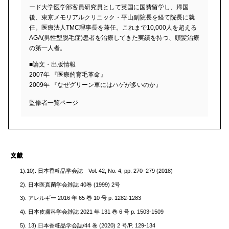
ード大学医学部客員研究員として英国に国費留学し、帰国
後、東京メモリアルクリニック・平山副院長を経て院長に就
任。医療法人TMC理事長を兼任。これまで10,000人を超える
AGA(男性型脱毛症)患者を治療してきた実績を持つ、頭髪治療
の第一人者。
■論文・出版情報
2007年 『医療的育毛革命』
2009年 『なぜグリーン車にはハゲが多いのか』
監修者一覧ページ
1).10).
日本香粧品学会誌 Vol. 42, No. 4, pp. 270–279 (2018)
2).
日本医真菌学会雑誌 40巻 (1999) 2号
3).
アレルギー 2016 年 65 巻 10 号 p. 1282-1283
4).
日本皮膚科学会雑誌 2021 年 131 巻 6 号 p. 1503-1509
5). 13).
日本香粧品学会誌/44 巻 (2020) 2 号/P. 129-134