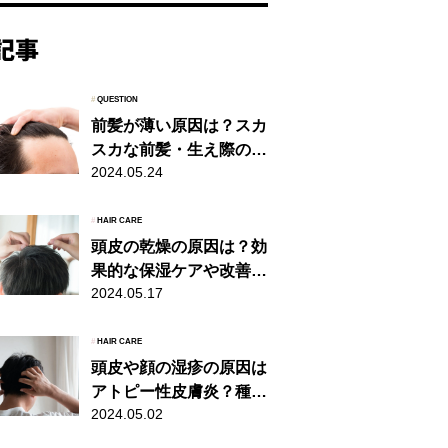
#
QUESTION
前髪が薄い原因は？スカ
スカな前髪・生え際の対
2024.05.24
策を徹底解説
#
HAIR CARE
頭皮の乾燥の原因は？効
果的な保湿ケアや改善方
2024.05.17
法、おすすめアイテムを
解説
#
HAIR CARE
頭皮や顔の湿疹の原因は
アトピー性皮膚炎？種類
2024.05.02
や予防・対処法を解説！