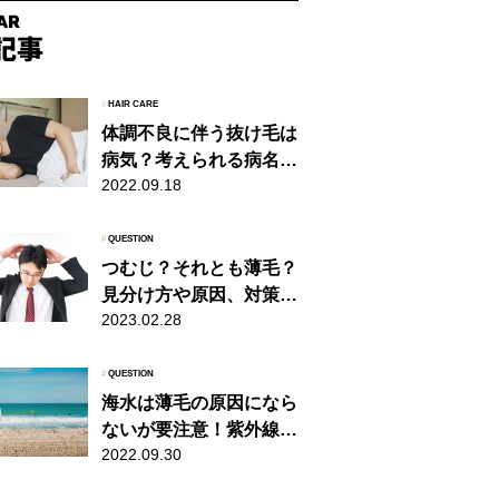
#
HAIR CARE
体調不良に伴う抜け毛は
病気？考えられる病名と
2022.09.18
自分でできるケアを紹介
#
QUESTION
つむじ？それとも薄毛？
見分け方や原因、対策を
2023.02.28
ご紹介！
#
QUESTION
海水は薄毛の原因になら
ないが要注意！紫外線も
2022.09.30
含めた対策を解説