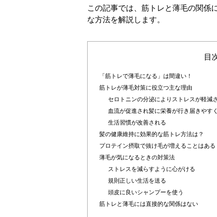
この記事では、筋トレと薄毛の関係
な方法を解説します。
目
「筋トレで薄毛になる」は間違い！
筋トレが薄毛対策に役立つ主な理由
セロトニンの分泌によりストレスが軽減
血流が促進され髪に栄養が行き届きやす
生活習慣が改善される
髪の健康維持に効果的な筋トレ方法は？
プロテイン摂取で抜け毛が増えることはある
薄毛が気になるときの対策法
ストレスを減らすように心がける
規則正しい生活を送る
頭皮に良いシャンプーを使う
筋トレと薄毛には直接的な関係はない