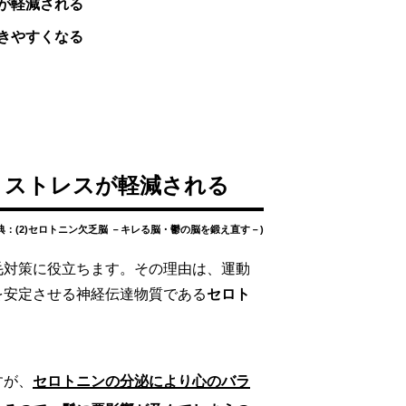
が軽減される
きやすくなる
りストレスが軽減される
典：(2)セロトニン欠乏脳 －キレる脳・鬱の脳を鍛え直す－)
毛対策に役立ちます。その理由は、運動
を安定させる神経伝達物質である
セロト
すが、
セロトニンの分泌により心のバラ