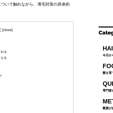
について触れながら、薄毛対策の具体的
次
[
close
]
HA
される
今日か
くなる
FO
髪を育
？
QU
専門家
ME
髪質が