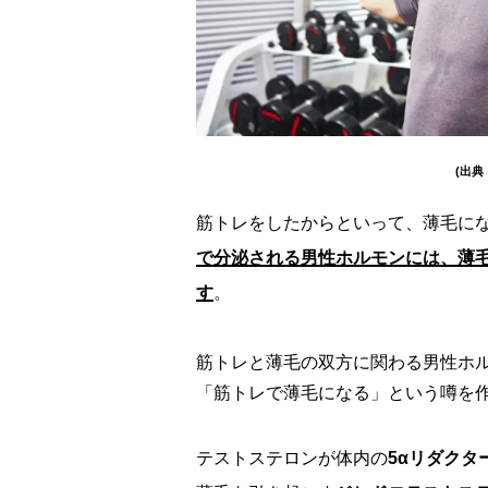
(出典
筋トレをしたからといって、薄毛に
で分泌される男性ホルモンには、薄
す
。
筋トレと薄毛の双方に関わる男性ホ
「筋トレで薄毛になる」という噂を
テストステロンが体内の
5αリダクタ