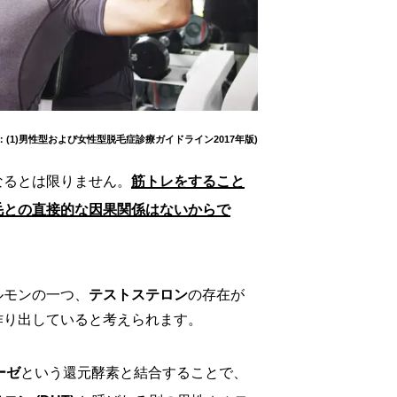
：(1)男性型および女性型脱毛症診療ガイドライン2017年版)
なるとは限りません。
筋トレをすること
毛との直接的な因果関係はないからで
ルモンの一つ、
テストステロン
の存在が
作り出していると考えられます。
ーゼ
という還元酵素と結合することで、